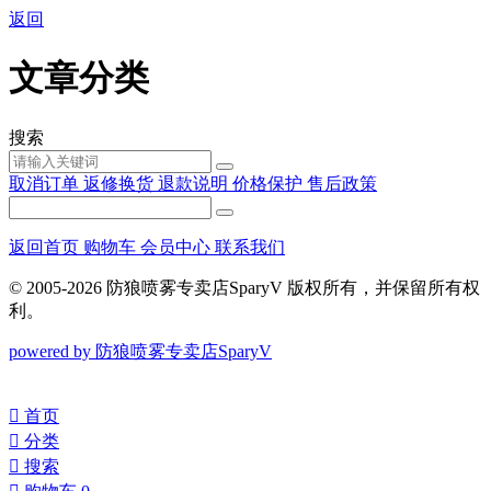
返回
文章分类
搜索
取消订单
返修换货
退款说明
价格保护
售后政策
返回首页
购物车
会员中心
联系我们
© 2005-2026 防狼喷雾专卖店SparyV 版权所有，并保留所有权
利。
powered by 防狼喷雾专卖店SparyV
󰀁
首页
󰀂
分类
󰀃
搜索