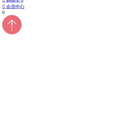
󰀄
购物车
0
󰀅
会员中心
0