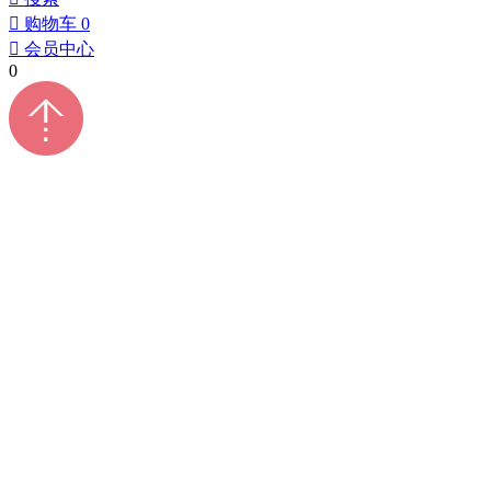
󰀄
购物车
0
󰀅
会员中心
0