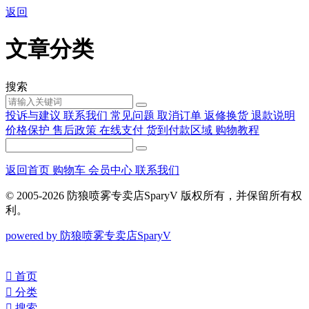
返回
文章分类
搜索
投诉与建议
联系我们
常见问题
取消订单
返修换货
退款说明
价格保护
售后政策
在线支付
货到付款区域
购物教程
返回首页
购物车
会员中心
联系我们
© 2005-2026 防狼喷雾专卖店SparyV 版权所有，并保留所有权
利。
powered by 防狼喷雾专卖店SparyV
󰀁
首页
󰀂
分类
󰀃
搜索