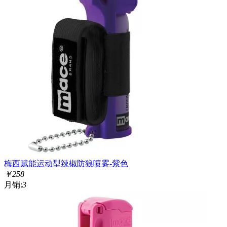
梅西赋能运动型辣椒防狼喷雾-紫色
￥
258
月销:
3