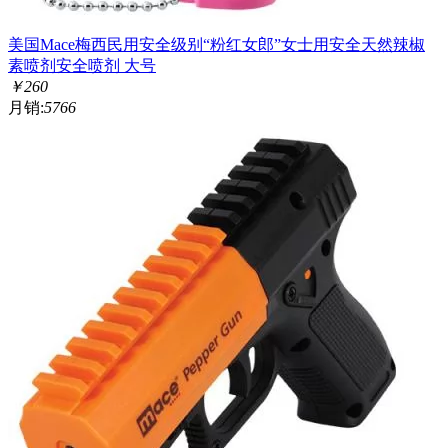
美国Mace梅西民用安全级别“粉红女郎”女士用安全天然辣椒
素喷剂安全喷剂 大号
￥
260
月销:
5766