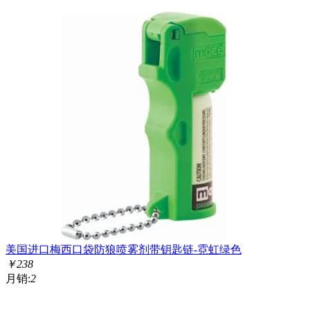
美国进口梅西口袋防狼喷雾剂带钥匙链-霓虹绿色
￥
238
月销:
2