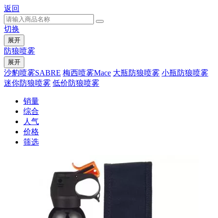
返回
切换
展开
防狼喷雾
展开
沙豹喷雾SABRE
梅西喷雾Mace
大瓶防狼喷雾
小瓶防狼喷雾
迷你防狼喷雾
低价防狼喷雾
销量
综合
人气
价格
筛选