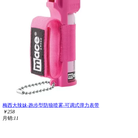
梅西大辣妹-跑步型防狼喷雾-可调式弹力表带
￥
258
月销:
11