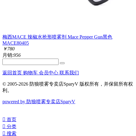
梅西MACE 辣椒水抢形喷雾剂 Mace Pepper Gun黑色
MACE80405
￥
780
月销:
956
返回首页
购物车
会员中心
联系我们
© 2005-2026 防狼喷雾专卖店SparyV 版权所有，并保留所有权
利。
powered by 防狼喷雾专卖店SparyV
󰀁
首页
󰀂
分类
󰀃
搜索