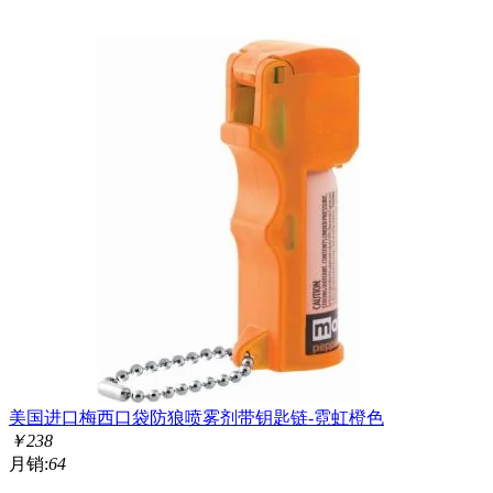
美国进口梅西口袋防狼喷雾剂带钥匙链-霓虹橙色
￥
238
月销:
64