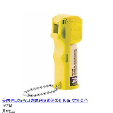
美国进口梅西口袋防狼喷雾剂带钥匙链-霓虹黄色
￥
238
月销:
22