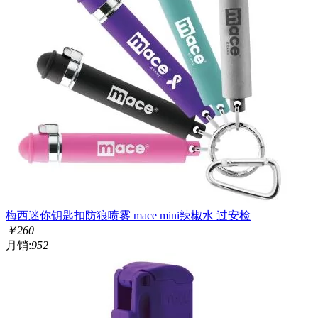
梅西迷你钥匙扣防狼喷雾 mace mini辣椒水 过安检
￥
260
月销:
952