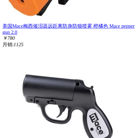
美国Mace梅西催泪器远距离防身防狼喷雾 橙橘色 Mace pepper
gun 2.0
￥
780
月销:
1125