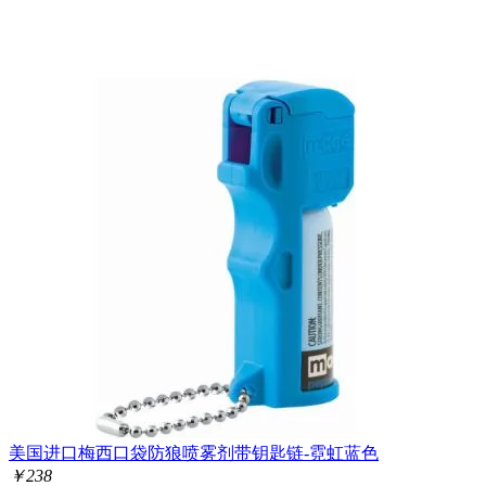
美国进口梅西口袋防狼喷雾剂带钥匙链-霓虹蓝色
￥
238