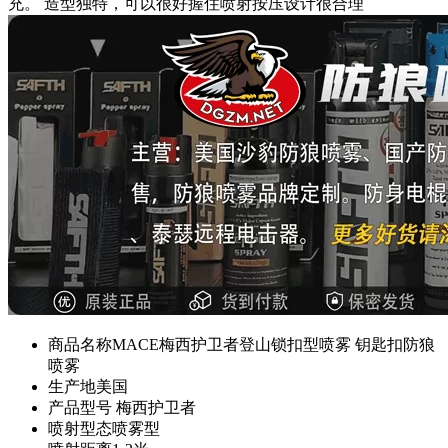
充。 造型独特，可以很好握住喷射按压设计很合理
商品名称
MACE梅西护卫者登山锁扣型喷雾 钥匙扣防狼
喷雾
生产地
美国
产品型号
梅西护卫者
喷射型态
喷雾型