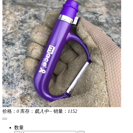
价格：
0
库存：
载入中···
销量：
1152
数量