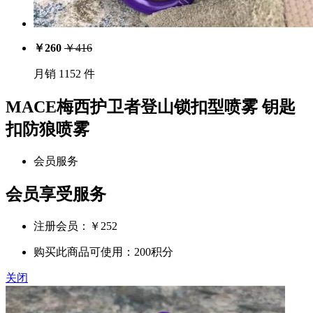
￥
260
￥
416
月销 1152 件
MACE梅西护卫者登山锁扣型喷雾 钥匙
扣防狼喷雾
会员服务
会员享受服务
注册会员：￥
252
购买此商品可使用：200积分
关闭