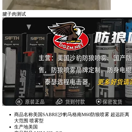
腱子肉测试
商品名称
美国SABRE沙豹马格南M60防狼喷雾 超远距离
大范围 喷雾型
生产地
美国