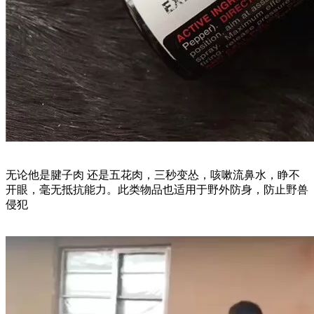
无论他是腱子肉 还是五花肉，三秒变怂，咳嗽流鼻水，睁不
开眼，毫无抵抗能力。此类物品也适用于野外防身，防止野兽
侵犯