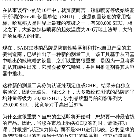
在从事该行业的近10年中，就辣度而言，辣椒喷雾等级始终基
于所谓的Scoville辣量单位（SHU），这是衡量辣度的常用指
标。哈瓦那人是世界上最辣的辣椒之一，有500,000 SHU。相
比之下，大多数辣椒喷雾的起效温度为200万瑞士法郎，大约
是哈瓦那人的4倍。
现在，SABRE沙豹品牌是防御性喷雾剂和其他自卫产品的主
要制造商，已经推出了一种新的测量工具，该工具基于从容器
中喷出的辣椒粉的辣量。之所以重要很重要，是因为一旦喷雾
剂从其罐中出来，它就会被空气稀释，并且用推进剂将其从容
器中推出。
这种新的测量工具称为认证辣额定值或CHR。结果来自独立
实验室，因此无偏见。相比之下，大多数经过测试的品牌的平
均辣量等级为123,000 SHU，沙豹品牌型号的幻影系列为
230,000 SHU，比竞争对手高出近87％。
为什么这很重要？当您的生活即将开始时，您想要一种最省钱
的产品。因此，当您在市场上购买OC喷雾剂时，请做好功
课，并根据“认证辣力排名”而不是SHU进行比较。沙豹品牌的
新型防御性喷雾剂相当于500万SHU的喷雾剂，使它们跻身世