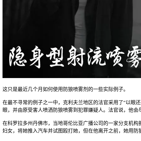
这只是最近几个月如何使用防狼喷雾剂的一些实际例子。
在最不寻常的例子之一中，克利夫兰地区的法官采用了“以眼还
眼，并由原受害人喷洒防狼喷雾到犯罪嫌疑人。法官说，他会
在科罗拉多州丹佛市，当地哥伦比亚广播公司的一家分支机构报
妇女，将她推入汽车并试图殴打她，但在他离开之前，她用防