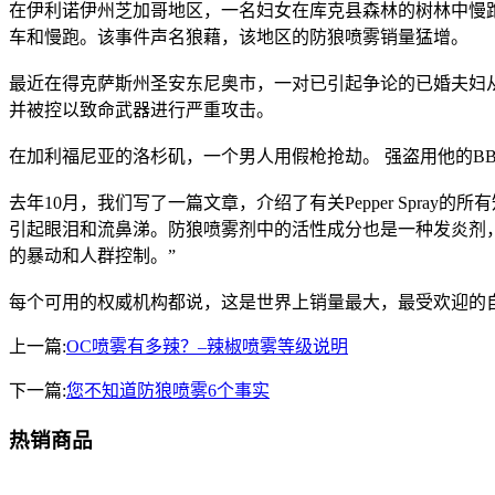
在伊利诺伊州芝加哥地区，一名妇女在库克县森林的树林中慢
车和慢跑。该事件声名狼藉，该地区的防狼喷雾销量猛增。
最近在得克萨斯州圣安东尼奥市，一对已引起争论的已婚夫妇
并被控以致命武器进行严重攻击。
在加利福尼亚的洛杉矶，一个男人用假枪抢劫。 强盗用他的B
去年10月，我们写了一篇文章，介绍了有关Pepper Spr
引起眼泪和流鼻涕。防狼喷雾剂中的活性成分也是一种发炎剂
的暴动和人群控制。”
每个可用的权威机构都说，这是世界上销量最大，最受欢迎的
上一篇:
OC喷雾有多辣？–辣椒喷雾等级说明
下一篇:
您不知道防狼喷雾6个事实
热销商品