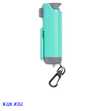
￥220
￥352