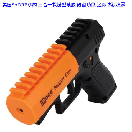
美国SABRE沙豹 三合一救援型喷胶 破窗功能 迷你防狼喷雾...