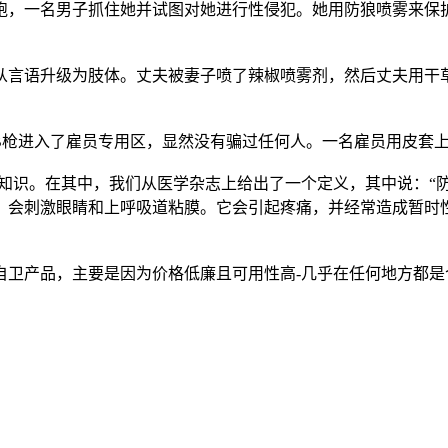
跑，一名男子抓住她并试图对她进行性侵犯。她用防狼喷雾来保
从言语升级为肢体。丈夫被妻子喷了辣椒喷雾剂，然后丈夫用干
B枪进入了雇员专用区，显然没有骗过任何人。一名雇员用皮套
ay的所有知识。在其中，我们从医学杂志上给出了一个定义，其中说
，会刺激眼睛和上呼吸道粘膜。它会引起疼痛，并经常造成暂时
自卫产品，主要是因为价格低廉且可用性高-几乎在任何地方都是