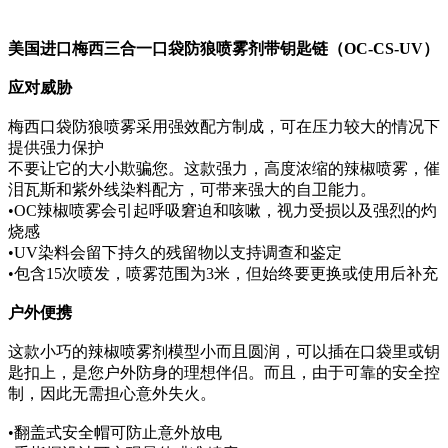
美国进口梅西三合一口袋防狼喷雾剂带钥匙链（OC-CS-UV）
应对威胁
梅西口袋防狼喷雾采用强效配方制成，可在压力较大的情况下
提供强力保护
不要让它的大小欺骗您。这款强力，高度浓缩的辣椒喷雾，催
泪瓦斯和紫外线染料配方，可带来强大的自卫能力。
•OC辣椒喷雾会引起呼吸窘迫和咳嗽，视力受损以及强烈的灼
烧感
•UV染料会留下持久的残留物以支持调查和鉴定
•包含15次喷发，喷雾范围为3米，但始终要更换或使用后补充
户外便携
这款小巧的辣椒喷雾剂模型小而且圆润，可以插在口袋里或钥
匙扣上，是您户外防身的理想伴侣。而且，由于可靠的安全控
制，因此无需担心意外失火。
•翻盖式安全帽可防止意外放电