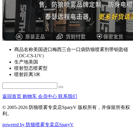
商品名称
美国进口梅西三合一口袋防狼喷雾剂带钥匙链
（OC-CS-UV）
生产地
美国
喷射型态
喷雾型
喷射距离
3米
返回首页
购物车
会员中心
联系我们
© 2005-2026 防狼喷雾专卖店SparyV 版权所有，并保留所有权
利。
powered by 防狼喷雾专卖店SparyV