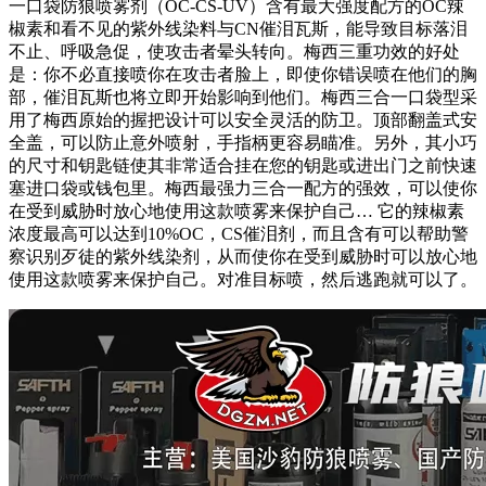
一口袋防狼喷雾剂（OC-CS-UV）含有最大强度配方的OC辣
椒素和看不见的紫外线染料与CN催泪瓦斯，能导致目标落泪
不止、呼吸急促，使攻击者晕头转向。梅西三重功效的好处
是：你不必直接喷你在攻击者脸上，即使你错误喷在他们的胸
部，催泪瓦斯也将立即开始影响到他们。梅西三合一口袋型采
用了梅西原始的握把设计可以安全灵活的防卫。顶部翻盖式安
全盖，可以防止意外喷射，手指柄更容易瞄准。另外，其小巧
的尺寸和钥匙链使其非常适合挂在您的钥匙或进出门之前快速
塞进口袋或钱包里。梅西最强力三合一配方的强效，可以使你
在受到威胁时放心地使用这款喷雾来保护自己… 它的辣椒素
浓度最高可以达到10%OC，CS催泪剂，而且含有可以帮助警
察识别歹徒的紫外线染剂，从而使你在受到威胁时可以放心地
使用这款喷雾来保护自己。对准目标喷，然后逃跑就可以了。